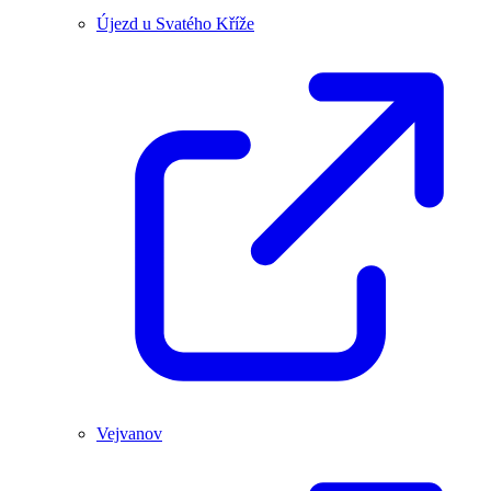
Újezd u Svatého Kříže
Vejvanov