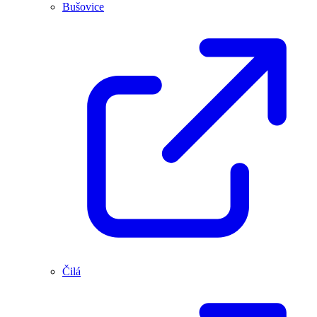
Bušovice
Čilá