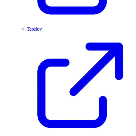
Terešov