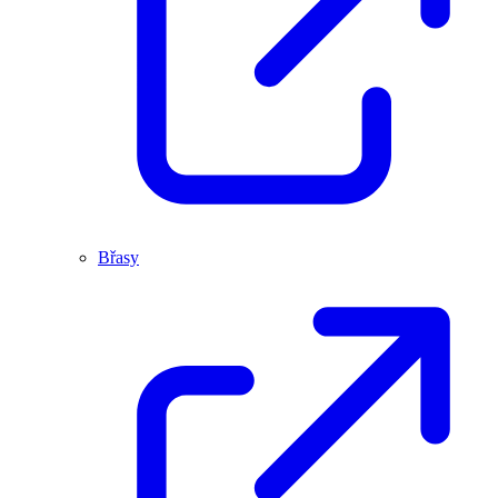
Břasy