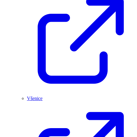
Všenice