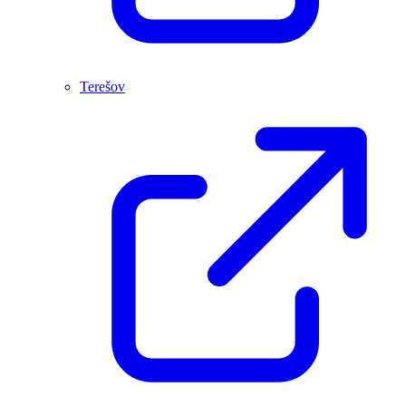
Terešov