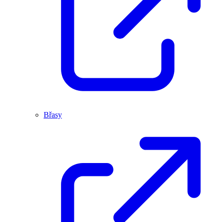
Břasy