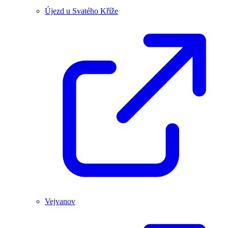
Újezd u Svatého Kříže
Vejvanov