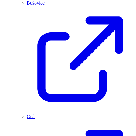
Bušovice
Čilá