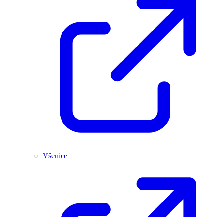
Všenice