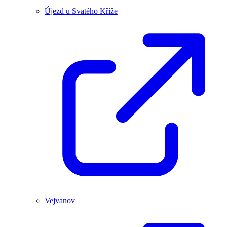
Újezd u Svatého Kříže
Vejvanov