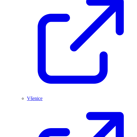
Všenice