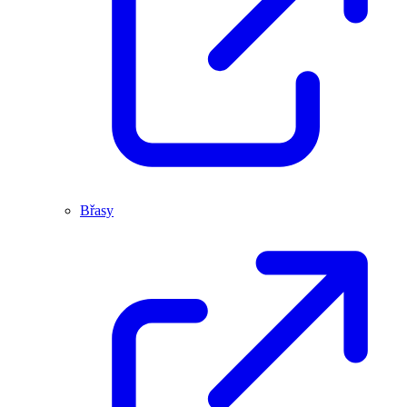
Břasy