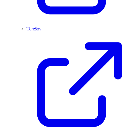
Terešov