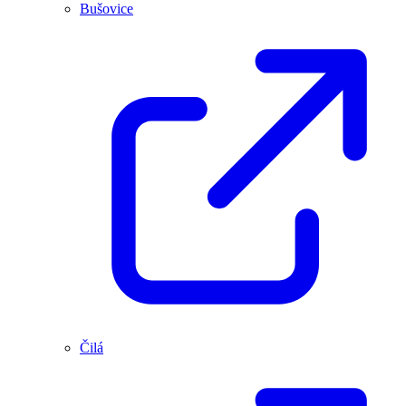
Bušovice
Čilá