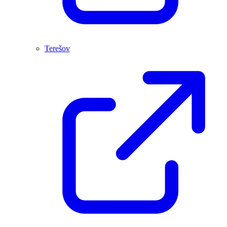
Terešov