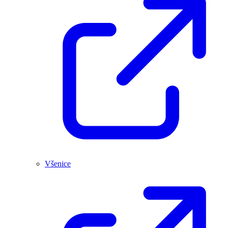
Všenice