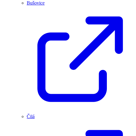
Bušovice
Čilá