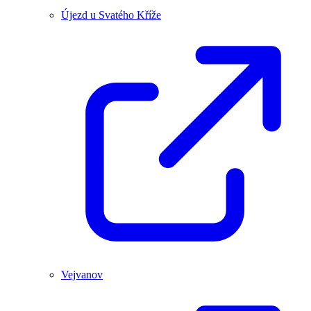
Újezd u Svatého Kříže
Vejvanov