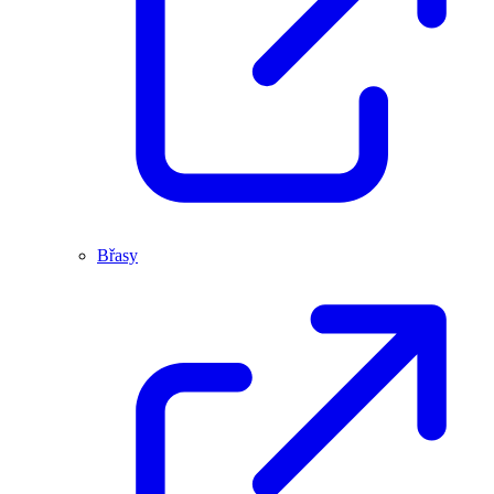
Břasy