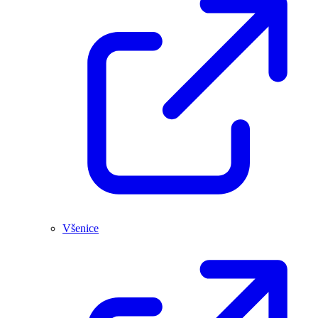
Všenice