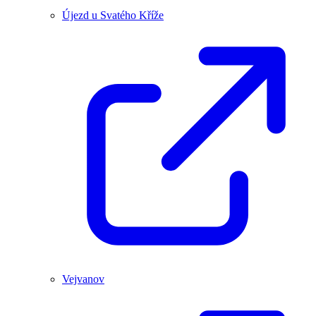
Újezd u Svatého Kříže
Vejvanov