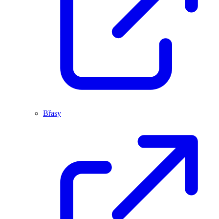
Břasy