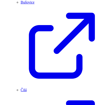
Bušovice
Čilá