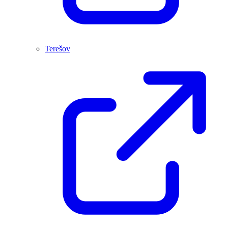
Terešov