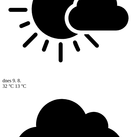
dnes
9. 8.
32 °C
13 °C