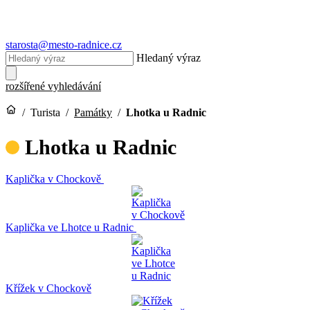
starosta@mesto-radnice.cz
Hledaný výraz
rozšířené vyhledávání
/
Turista
/
Památky
/
Lhotka u Radnic
Lhotka u Radnic
Kaplička v Chockově
Kaplička ve Lhotce u Radnic
Křížek v Chockově