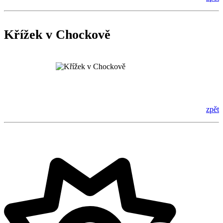
Křížek v Chockově
zpět