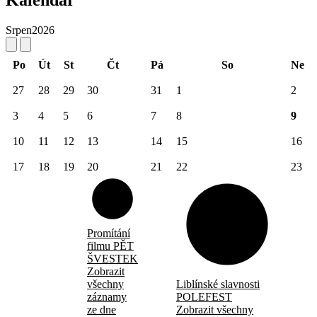
Srpen
2026
Po
Út
St
Čt
Pá
So
Ne
27
28
29
30
31
1
2
3
4
5
6
7
8
9
10
11
12
13
14
15
16
17
18
19
20
21
22
23
Promítání
filmu PĚT
ŠVESTEK
Zobrazit
všechny
Liblínské slavnosti
záznamy
POLEFEST
ze dne
Zobrazit všechny