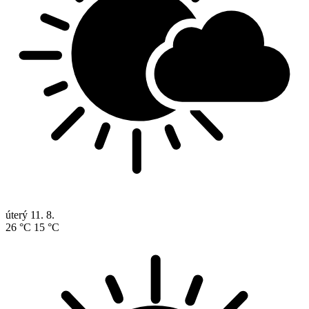
úterý
11. 8.
26 °C
15 °C