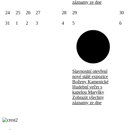
záznamy ze dne
24
25
26
27
28
29
30
31
1
2
3
4
5
6
Slavnostní otevření
nové stálé expozice
Boženy Kamenické
Hudební večer s
kapelou Maryšky
Zobrazit všechny
záznamy ze dne