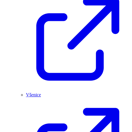
Všenice