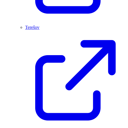
Terešov