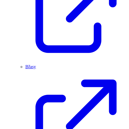
Břasy