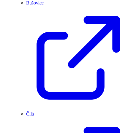
Bušovice
Čilá